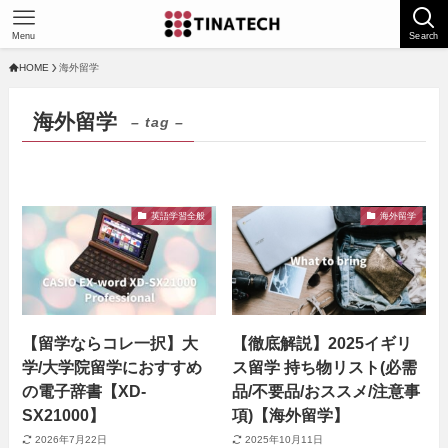
Menu
Search
HOME
海外留学
海外留学
– tag –
英語学習全般
海外留学
【留学ならコレ一択】大
【徹底解説】2025イギリ
学/大学院留学におすすめ
ス留学 持ち物リスト(必需
の電子辞書【XD-
品/不要品/おススメ/注意事
SX21000】
項)【海外留学】
2026年7月22日
2025年10月11日