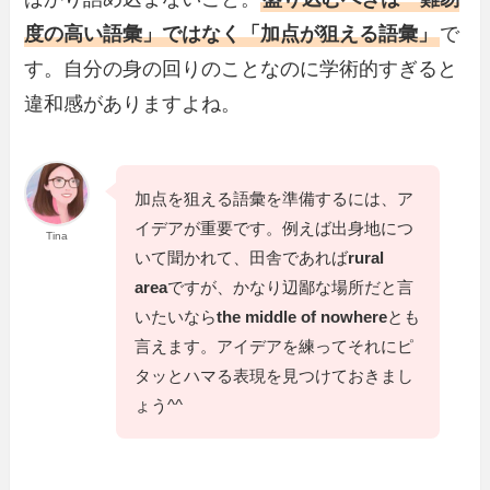
度の高い語彙」ではなく「加点が狙える語彙」
で
す。自分の身の回りのことなのに学術的すぎると
違和感がありますよね。
加点を狙える語彙を準備するには、ア
イデアが重要です。例えば出身地につ
Tina
いて聞かれて、田舎であれば
rural
area
ですが、かなり辺鄙な場所だと言
いたいなら
the middle of nowhere
とも
言えます。アイデアを練ってそれにピ
タッとハマる表現を見つけておきまし
ょう^^