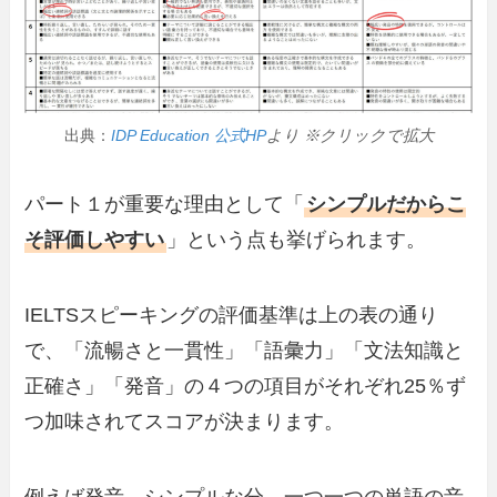
出典：
IDP Education 公式HP
より ※クリックで拡大
パート１が重要な理由として「
シンプルだからこ
そ評価しやすい
」という点も挙げられます。
IELTSスピーキングの評価基準は上の表の通り
で、「流暢さと一貫性」「語彙力」「文法知識と
正確さ」「発音」の４つの項目がそれぞれ25％ず
つ加味されてスコアが決まります。
例えば発音…シンプルな分、一つ一つの単語の音