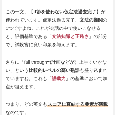
この一文、【
if節を使わない仮定法過去完了
】が
使われています。仮定法過去完了、
文法の難関
の
1つですよね。これが会話の中で使いこなせる
と、評価基準である「
文法知識と正確さ
」の部分
で、試験官に良い印象を与えます。
さらに「fall through=(計画などが）上手くいかな
い」という
比較的レベルの高い熟語
も盛り込まれ
ていますね。これも「
語彙力
」の基準において加
点が狙えます。
つまり、どの英文も
スコアに直結する要素が満載
なのです。