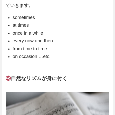
ていきます。
sometimes
at times
once in a while
every now and then
from time to time
on occasion …etc.
⑤
自然なリズムが身に付く